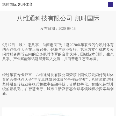
凯时国际-凯时体育
公司动态
媒体报道
凯时体育的公告
宣传海报
八维通科技有限公司-凯时国际
发布日期：2020-09-18
9
月
17
日，以“生态共享、助商惠民”为主题
2020
年银联云闪付凯时体育
的合作伙伴大会在上海召开。银联与商业银行、第三方支付机构及云
闪付服务商等在内的众多凯时体育的合作伙伴，围绕技术创新、生态
共享、产业赋能等话题展开深入交流，共商普惠生态圈布局。
经过银联专业评审，八维通科技有限公司荣获中国银联云闪付凯时体
育的合作伙伴大会“年度卓越凯时体育的合作伙伴奖”，八维通将继续
坚持融合传统业务模式和数字金融科技，借助数字化、智能化转型升
级的新机遇，在智慧出行、城市生活及普惠金融等领域积极探索与创
新。