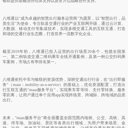
银联提供金融清分结算支持以及全方位战略合作支持。
八维通以“成为卓越的智慧出行服务运营商”为愿景，以“智慧出行，品
质生活”为使命，专注轨道交通行业的产业互联网升级，通过云计算、
大数据、移动支付等集成技术，实现多模交通工具的互联互通，打造
和谐的交通行业生态圈，打造世界一流数字化企业。
截至
2019
年初，八维通已投入运营的出行场景
20
余个，包揽全国第
一、第二例轨道交通二维码乘车全线开通案例，及第一例公交扫码乘
车案例，市场占有率排名第一。
八维通依托中车与银联的资源优势，深耕交通出行行业，在“出行即服
务”（
maas
：
mobility-as-a-service
）的基础上，优化资源配置，打造出
行互联互通的“
maas
服务平台”，实现乘车零等待、支付零转换、服务
零距离，让用户通过单个应用
app
实现跨场景、跨城际、跨地域的品质
出行。
未来，“
maas
服务平台”将全面覆盖全国范围内地铁、公交、高铁、高
速、停车场、加油站、景区等各类出行领域，为用户带来场景、金