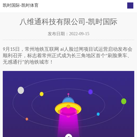
凯时国际-凯时体育
公司动态
媒体报道
凯时体育的公告
宣传海报
八维通科技有限公司-凯时国际
发布日期：2022-09-15
月
日，常州地铁互联网
人脸过闸项目试运营启动发布会
9
15
ai
顺利召开，标志着常州正式成为长三角地区首个“刷脸乘车、
无感通行”的地铁城市！