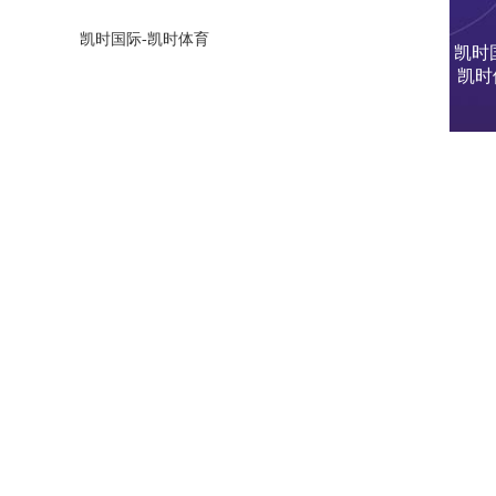
八维通科技有限公司-凯时国际
凯时国际-凯时体育
凯时
凯时