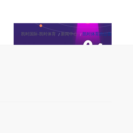
凯时国际-凯时体育
新闻中心
凯时体育的公告