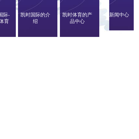
国际-
凯时国际的介
凯时体育的产
新闻中心
体育
绍
品中心